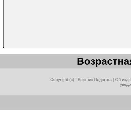
Возрастная
Copyright (c) |
Вестник Педагога
|
Об изда
увед