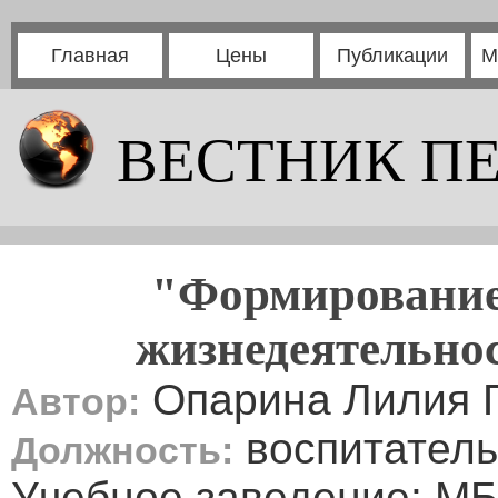
Главная
Цены
Публикации
М
ВЕСТНИК П
"Формирование 
жизнедеятельно
Опарина Лилия 
Автор:
воспитатель
Должность:
Учебное заведение: 