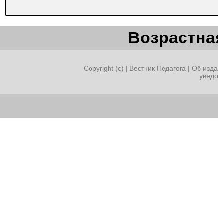
Возрастная
Copyright (c) |
Вестник Педагога
|
Об изда
увед