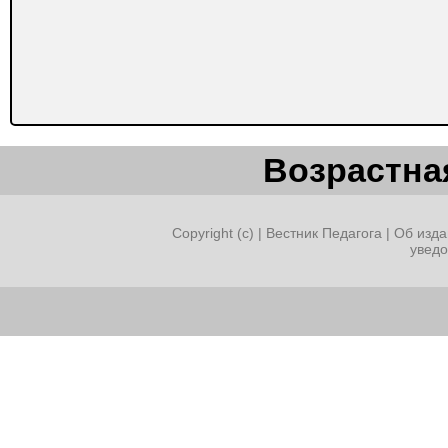
Возрастная
Copyright (c) |
Вестник Педагога
|
Об изда
увед