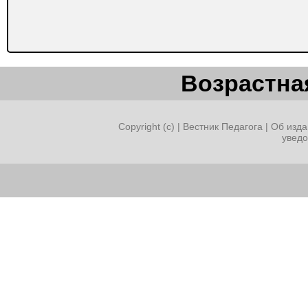
Возрастная
Copyright (c) |
Вестник Педагога
|
Об изда
увед