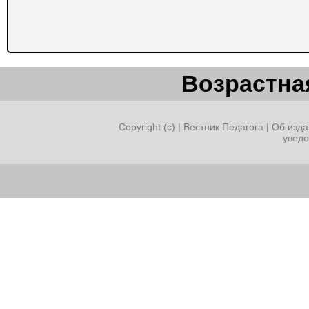
Возрастная
Copyright (c) |
Вестник Педагога
|
Об изда
увед