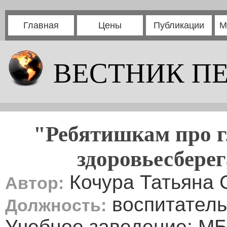
Главная
Цены
Публикации
М
ВЕСТНИК П
"Ребятишкам про г
здоровьесбере
Кочура Татьяна
Автор:
воспитатель
Должность:
Учебное заведение: М