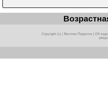
Возрастная
Copyright (c) |
Вестник Педагога
|
Об изда
увед