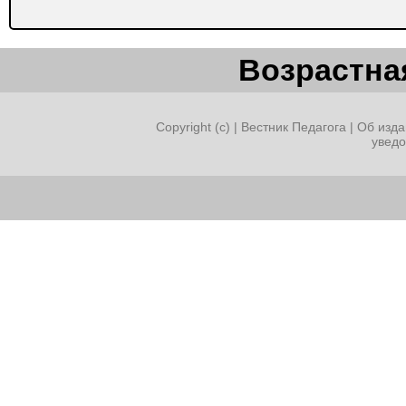
Возрастная
Copyright (c) |
Вестник Педагога
|
Об изда
увед