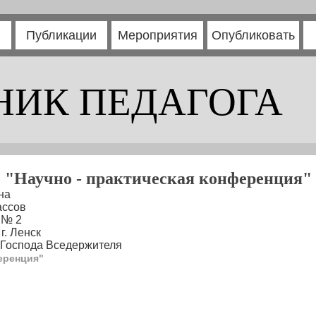
Публикации
Мероприятия
Опубликовать
НИК ПЕДАГОГА
"Научно - практическая конференция"
на
ассов
 № 2
г. Ленск
 Господа Вседержителя
еренция"