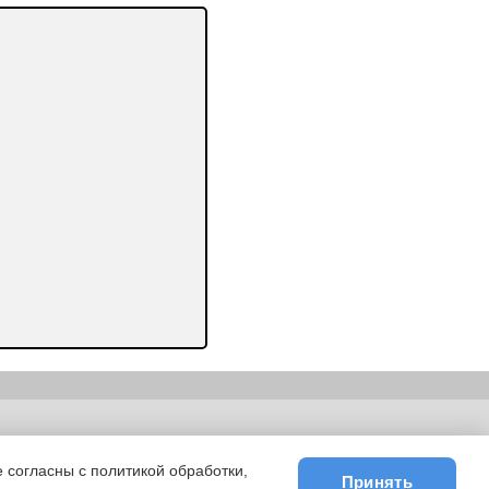
ьности
|
E-mail
 согласны с политикой обработки,
Принять