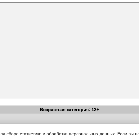
Возрастная категория: 12+
Вестник Педагога
|
Об издании
|
Условия
|
Политика конфиденциал
уведомления
|
Контакты
для сбора статистики и обработки персональных данных. Если вы не