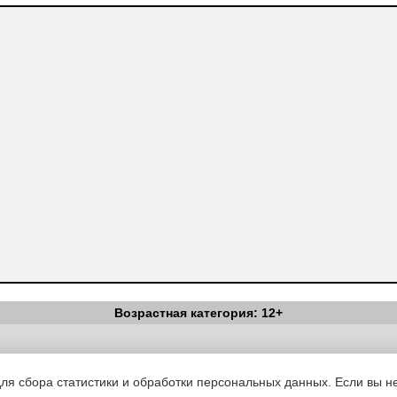
Возрастная категория: 12+
Вестник Педагога
|
Об издании
|
Условия
|
Политика конфиденциал
уведомления
|
Контакты
для сбора статистики и обработки персональных данных. Если вы не