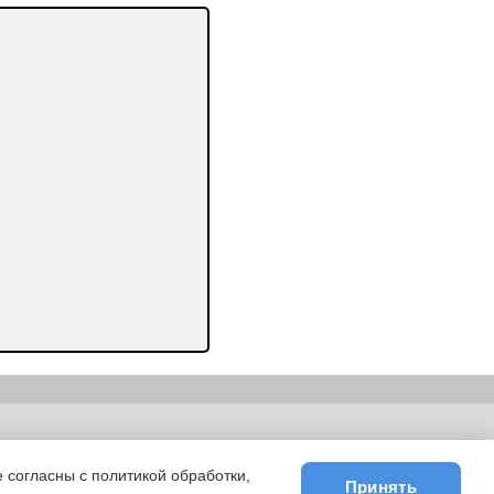
ьности
|
E-mail
 согласны с политикой обработки,
Принять