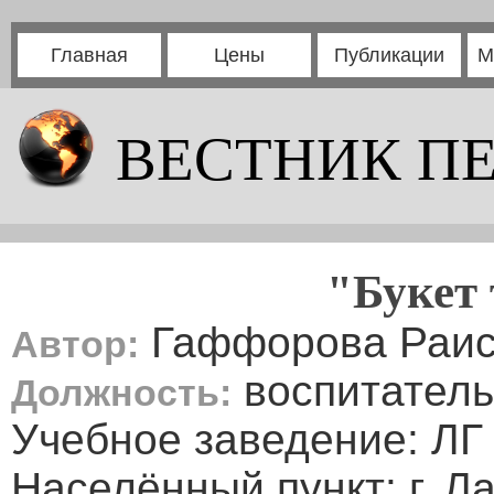
Главная
Цены
Публикации
М
ВЕСТНИК П
"Букет
Гаффорова Раис
Автор:
воспитатель
Должность:
Учебное заведение: 
Населённый пункт: г. Л