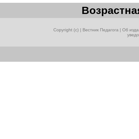
Возрастная
Copyright (c) |
Вестник Педагога
|
Об изда
увед