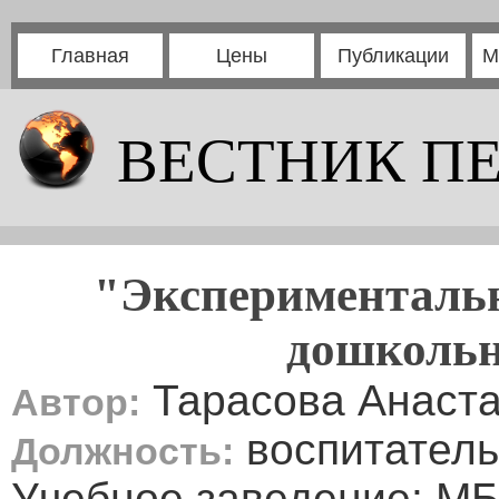
Главная
Цены
Публикации
М
ВЕСТНИК П
"Экспериментальн
дошкольн
Тарасова Анаста
Автор:
воспитатель
Должность:
Учебное заведение: МБ