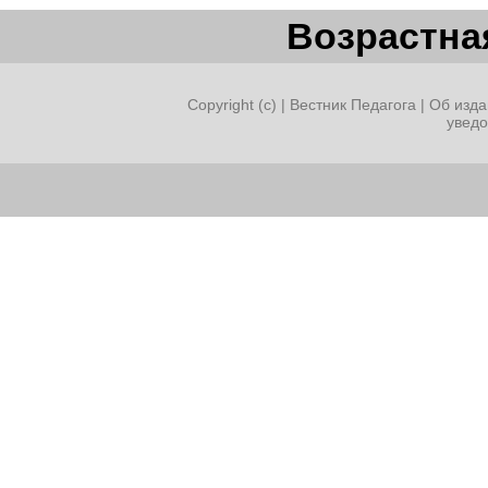
Возрастная
Copyright (c) |
Вестник Педагога
|
Об изда
увед