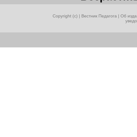
Copyright (c) |
Вестник Педагога
|
Об изда
увед