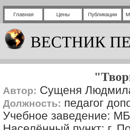
Главная
Цены
Публикации
М
ВЕСТНИК П
"Твор
Сущеня Людмила
Автор:
педагог доп
Должность:
Учебное заведение: М
Населённый пункт: г. 