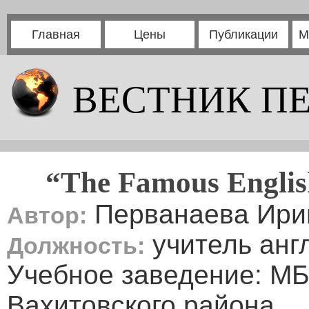
Главная
Цены
Публикации
М
ВЕСТНИК П
“The Famous Englis
Перванаева Ири
Автор:
учитель анг
Должность:
Учебное заведение: М
Вахитовского района