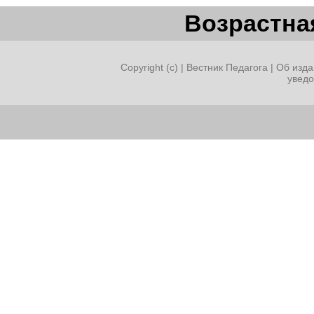
Возрастная
Copyright (c) |
Вестник Педагога
|
Об изда
увед