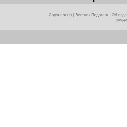
Copyright (c) |
Вестник Педагога
|
Об изда
увед