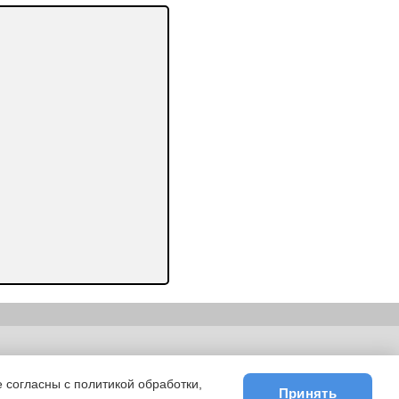
ьности
|
E-mail
 согласны с политикой обработки,
Принять