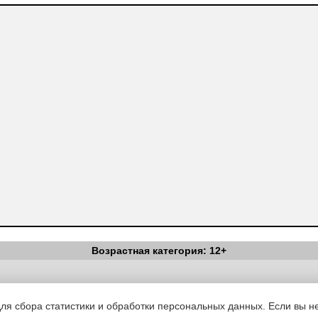
Возрастная категория: 12+
Вестник Педагога
|
Об издании
|
Условия
|
Политика конфиденциал
уведомления
|
Контакты
для сбора статистики и обработки персональных данных. Если вы не