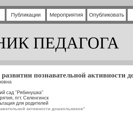
Публикации
Мероприятия
Опубликовать
НИК ПЕДАГОГА
в развитии познавательной активности 
ровна
ий сад "Рябинушка"
ятия, пгт. Селенгинск
ьтация для родителей
навательной активности дошкольников"