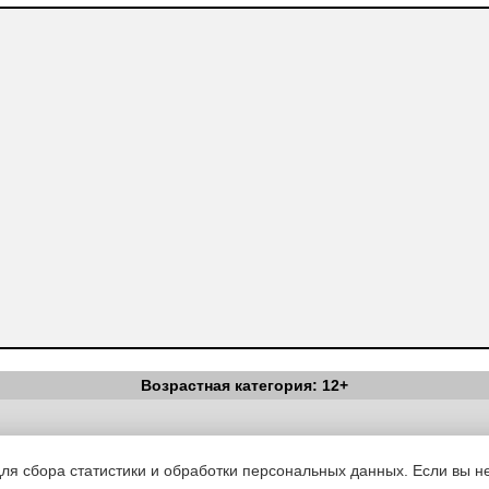
Возрастная категория: 12+
Вестник Педагога
|
Об издании
|
Условия
|
Политика конфиденциал
уведомления
|
Контакты
для сбора статистики и обработки персональных данных. Если вы не