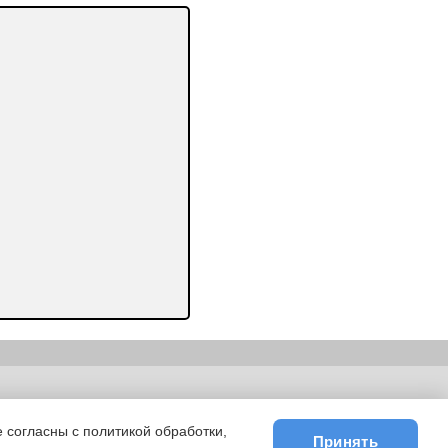
ьности
|
E-mail
 согласны с политикой обработки,
Принять