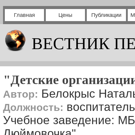
Главная
Цены
Публикации
М
ВЕСТНИК П
"Детские организаци
Белокрыс Натал
Автор:
воспитатель
Должность:
Учебное заведение: МБ
Дюймовочка"