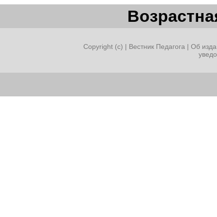
Возрастная
Copyright (c) |
Вестник Педагога
|
Об изда
увед