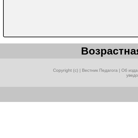
Возрастная
Copyright (c) |
Вестник Педагога
|
Об изда
увед