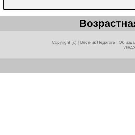
Возрастная
Copyright (c) |
Вестник Педагога
|
Об изда
увед