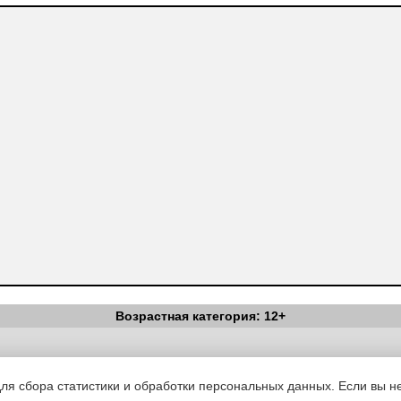
Возрастная категория: 12+
Вестник Педагога
|
Об издании
|
Условия
|
Политика конфиденциал
уведомления
|
Контакты
для сбора статистики и обработки персональных данных. Если вы не