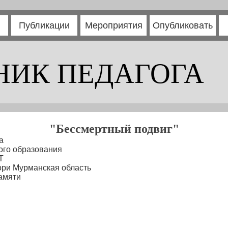
Публикации
Мероприятия
Опубликовать
НИК ПЕДАГОГА
"Бессмертный подвиг"
а
ого образования
Т
ори Мурманская область
амяти