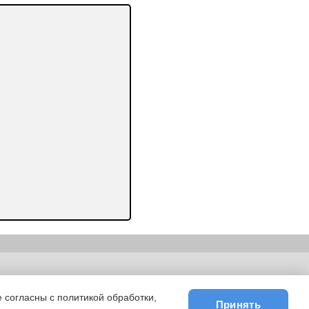
ьности
|
E-mail
 согласны с политикой обработки,
Принять