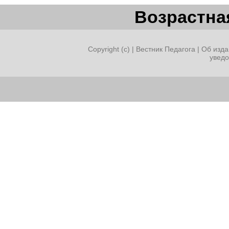
Возрастная
Copyright (c) |
Вестник Педагога
|
Об изда
увед