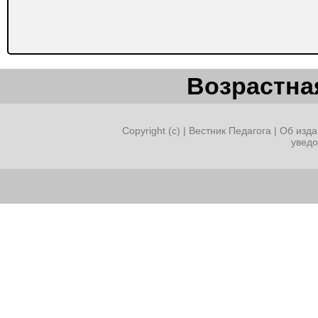
Возрастная
Copyright (c) |
Вестник Педагога
|
Об изда
увед