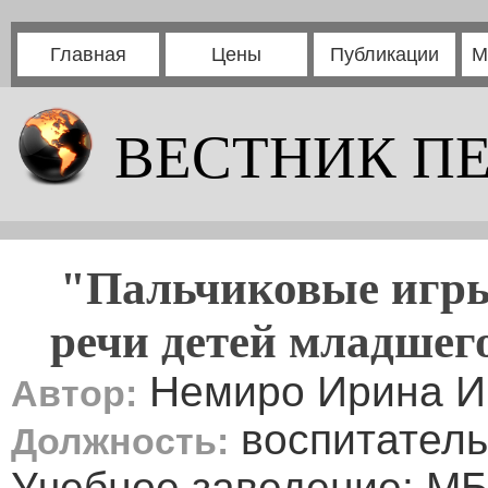
Главная
Цены
Публикации
М
ВЕСТНИК П
"Пальчиковые игры,
речи детей младшег
Немиро Ирина И
Автор:
воспитатель
Должность:
Учебное заведение: МБ