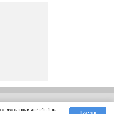
ьности
|
E-mail
 согласны с политикой обработки,
Принять