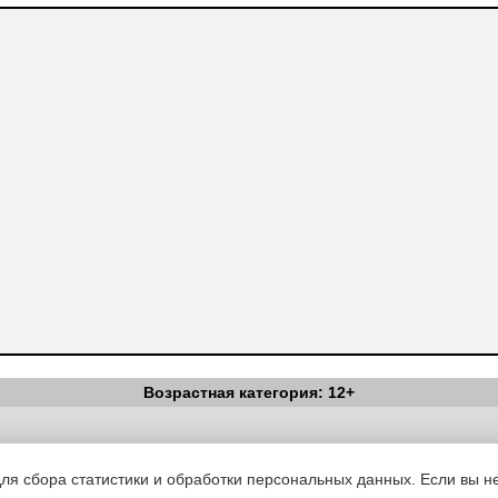
Возрастная категория: 12+
Вестник Педагога
|
Об издании
|
Условия
|
Политика конфиденциал
уведомления
|
Контакты
для сбора статистики и обработки персональных данных. Если вы не