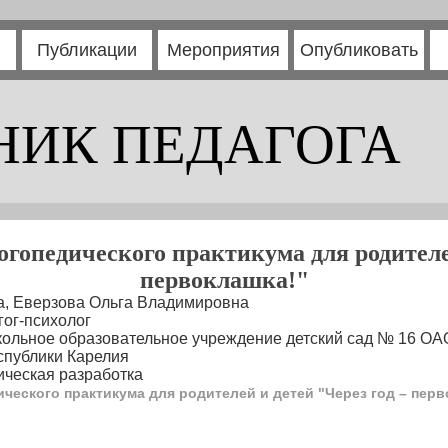
Публикации
Мероприятия
Опубликовать
НИК ПЕДАГОГА
огопедического практикума для родителей
первоклашка!"
а, Еверзова Ольга Владимировна
гог-психолог
кольное образовательное учреждение детский сад № 16 О
спублики Карелия
ческая разработка
ческого практикума для родителей и детей "Через год – перв