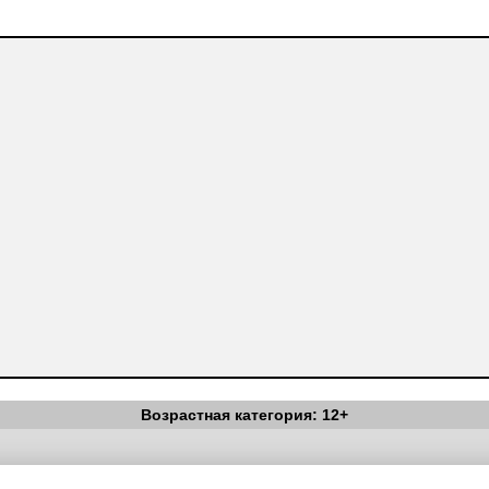
Возрастная категория: 12+
Вестник Педагога
|
Об издании
|
Условия
|
Политика конфиденциал
уведомления
|
Контакты