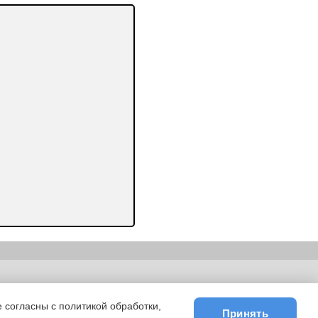
ьности
|
E-mail
 согласны с политикой обработки,
Принять