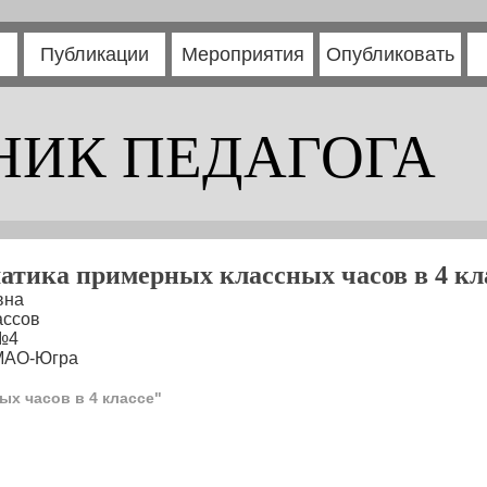
Публикации
Мероприятия
Опубликовать
НИК ПЕДАГОГА
атика примерных классных часов в 4 кл
вна
ассов
№4
ХМАО-Югра
ых часов в 4 классе"