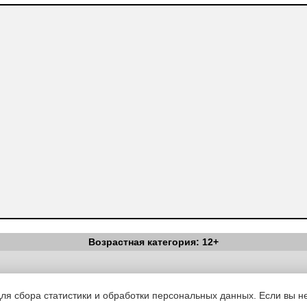
Возрастная категория: 12+
Вестник Педагога
|
Об издании
|
Условия
|
Политика конфиденциал
уведомления
|
Контакты
для сбора статистики и обработки персональных данных. Если вы не