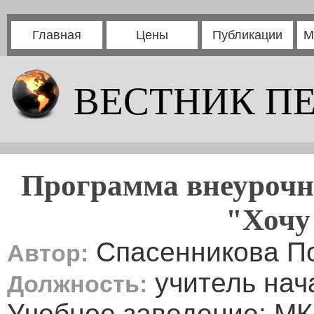
Главная
Цены
Публикации
М
ВЕСТНИК П
Программа внеурочно
"Хочу 
Спасенникова П
Автор:
учитель нач
Должность:
Учебное заведение: М