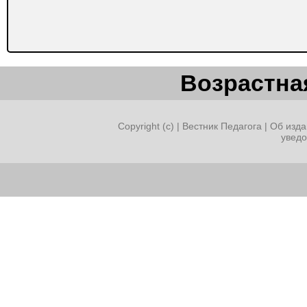
Возрастная
Copyright (c) |
Вестник Педагога
|
Об изда
увед