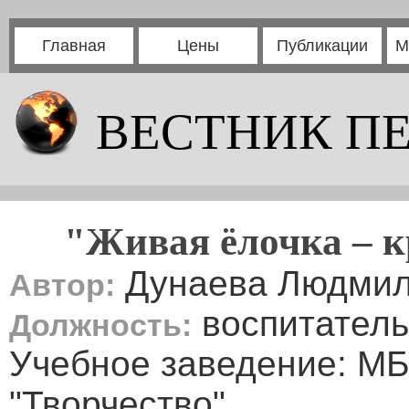
Главная
Цены
Публикации
М
ВЕСТНИК П
"Живая ёлочка – к
Дунаева Людмил
Автор:
воспитатель
Должность:
Учебное заведение: М
"Творчество"