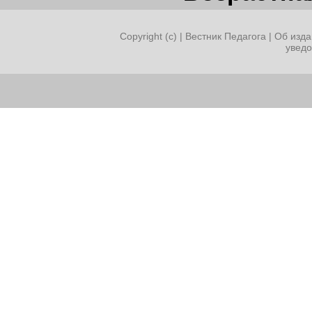
Copyright (c) |
Вестник Педагога
|
Об изда
увед