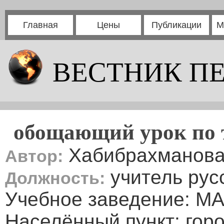
Главная
Цены
Публикации
М
ВЕСТНИК П
обощающий урок по 
Хабибрахманова
Автор:
учитель рус
Должность:
Учебное заведение: М
Населённый пункт: гор