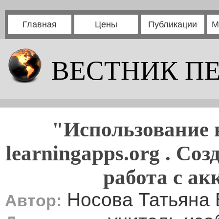
Главная
Цены
Публикации
М
ВЕСТНИК П
"Использование 
learningapps.org . С
работа с ак
Носова Татьяна
Автор: