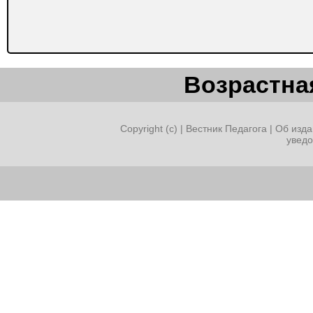
Возрастная
Copyright (c) |
Вестник Педагога
|
Об изда
увед