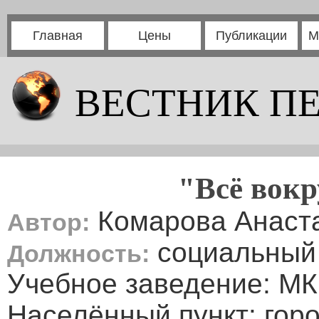
Главная
Цены
Публикации
М
ВЕСТНИК П
"Всё вокр
Комарова Анаст
Автор:
социальный 
Должность:
Учебное заведение: М
Населённый пункт: гор