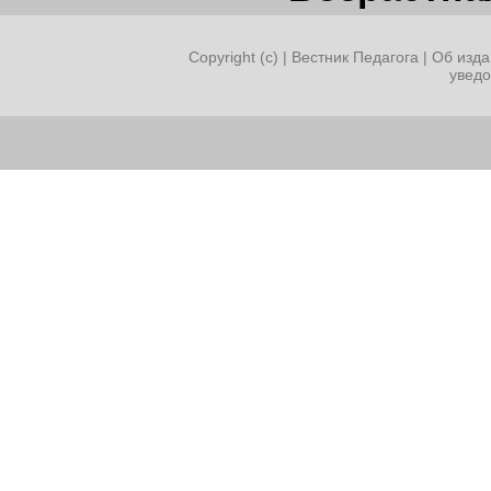
Copyright (c) |
Вестник Педагога
|
Об изда
увед