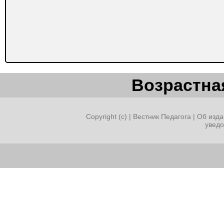
Возрастная
Copyright (c) |
Вестник Педагога
|
Об изда
увед