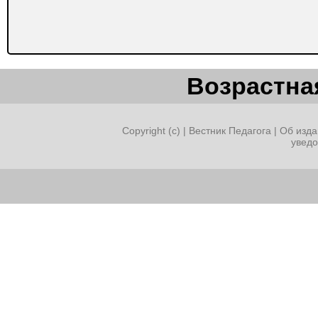
Возрастная
Copyright (c) |
Вестник Педагога
|
Об изда
увед