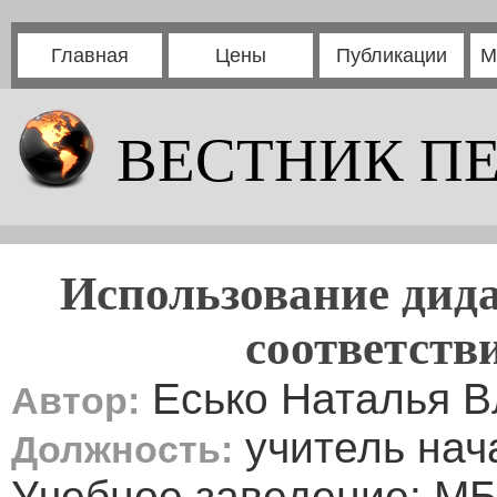
Главная
Цены
Публикации
М
ВЕСТНИК П
Использование дида
соответст
Есько Наталья 
Автор:
учитель нач
Должность:
Учебное заведение: М