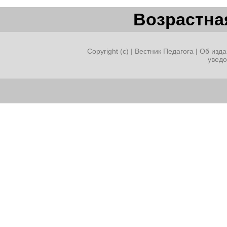
Возрастная
Copyright (c) |
Вестник Педагога
|
Об изда
увед