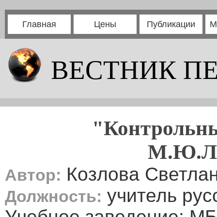
Главная
Цены
Публикации
М
ВЕСТНИК П
"Контрольны
М.Ю.Л
Козлова Светла
Автор:
учитель рус
Должность:
Учебное заведение: М