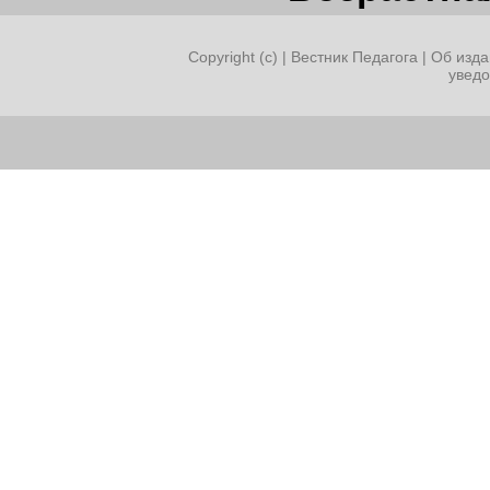
Copyright (c) |
Вестник Педагога
|
Об изда
увед