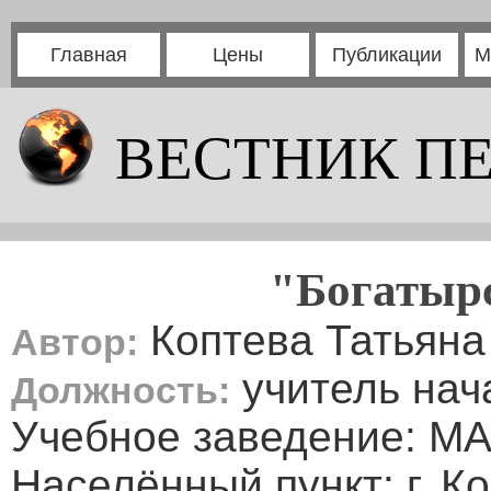
Главная
Цены
Публикации
М
ВЕСТНИК П
"Богатыр
Коптева Татьян
Автор:
учитель нач
Должность:
Учебное заведение: М
Населённый пункт: г. К