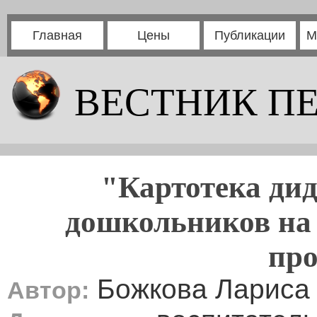
Главная
Цены
Публикации
М
ВЕСТНИК П
"Картотека дид
дошкольников на 
про
Божкова Лариса
Автор: