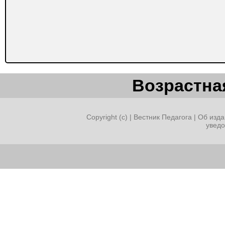
Возрастная
Copyright (c) |
Вестник Педагога
|
Об изда
увед