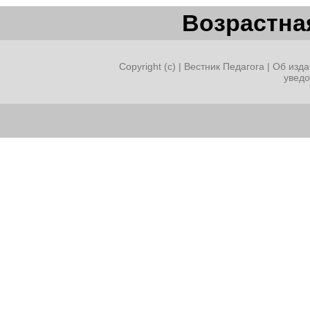
Возрастная
Copyright (c) |
Вестник Педагога
|
Об изда
увед