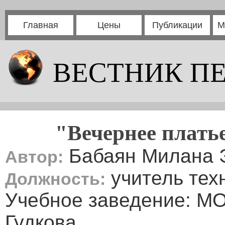
Главная
Цены
Публикации
М
ВЕСТНИК П
"Вечернее плать
Бабаян Милана 
Автор:
учитель тех
Должность:
Учебное заведение: М
Гудкова