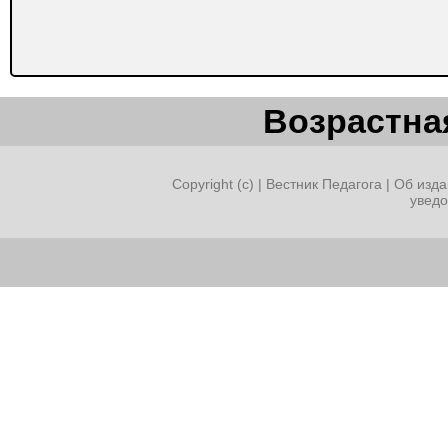
Возрастная
Copyright (c) |
Вестник Педагога
|
Об изда
увед