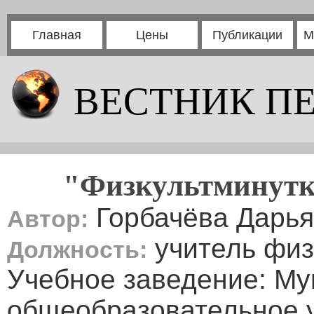
Главная
Цены
Публикации
М
ВЕСТНИК П
"Физкультминутк
Горбачёва Дарья
Автор:
учитель физ
Должность:
Учебное заведение: М
общеобразовательное 