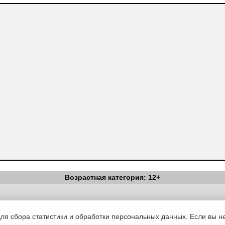
Возрастная категория: 12+
Вестник Педагога
|
Об издании
|
Условия
|
Политика конфиденциал
уведомления
|
Контакты
для сбора статистики и обработки персональных данных. Если вы не