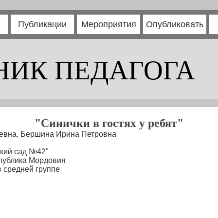
Публикации
Мероприятия
Опубликовать
НИК ПЕДАГОГА
"Синички в гостях у ребят"
евна, Бершина Ирина Петровна
кий сад №42"
спублика Мордовия
 средней группе