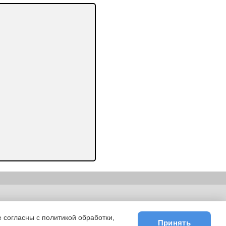
ьности
|
E-mail
 согласны с политикой обработки,
Принять