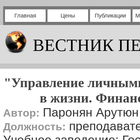
Главная
Цены
Публикации
М
ВЕСТНИК П
"Управление личными 
в жизни. Финан
Паронян Арутюн 
Автор:
преподавате
Должность:
Учебное заведение: Го