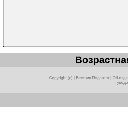
Возрастная
Copyright (c) |
Вестник Педагога
|
Об изда
увед