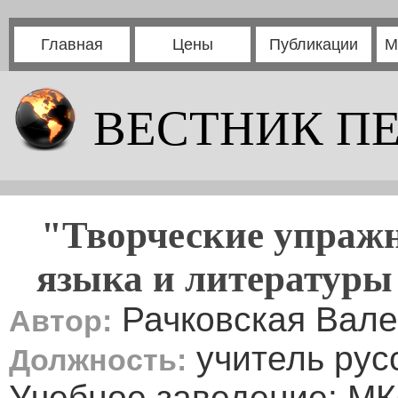
Главная
Цены
Публикации
М
ВЕСТНИК П
"Творческие упражн
языка и литературы
Рачковская Вале
Автор:
учитель рус
Должность:
Учебное заведение: М