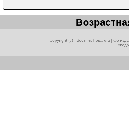
Возрастная
Copyright (c) |
Вестник Педагога
|
Об изда
увед