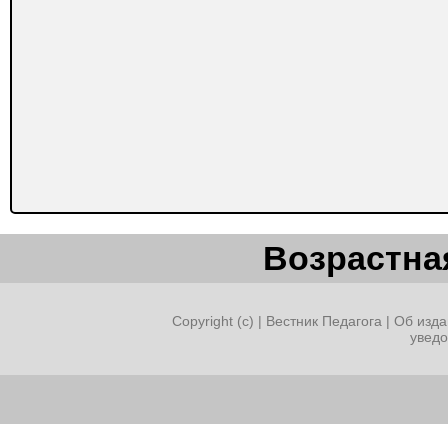
Возрастная
Copyright (c) |
Вестник Педагога
|
Об изда
увед