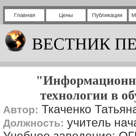
Главная
Цены
Публикации
М
ВЕСТНИК П
"Информационн
технологии в об
Ткаченко Татьян
Автор:
учитель нач
Должность:
Учебное заведение: О