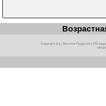
Возрастная
Copyright (c) |
Вестник Педагога
|
Об изда
увед