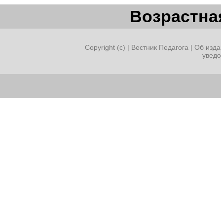
Возрастная
Copyright (c) |
Вестник Педагога
|
Об изда
увед