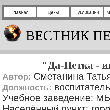
Главная
Цены
Публикации
М
ВЕСТНИК П
"Да-Нетка - 
Сметанина Тать
Автор:
воспитатель
Должность:
Учебное заведение: М
Населённый пункт: гор