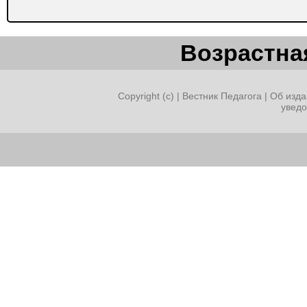
Возрастная
Copyright (c) |
Вестник Педагога
|
Об изда
увед