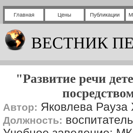
Главная
Цены
Публикации
М
ВЕСТНИК П
"Развитие речи дет
посредство
Яковлева Рауза
Автор:
воспитатель
Должность:
Учебное заведение: М