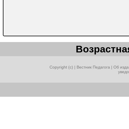
Возрастная
Copyright (c) |
Вестник Педагога
|
Об изда
увед