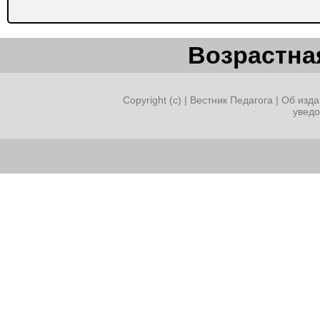
Возрастная
Copyright (c) |
Вестник Педагога
|
Об изда
увед