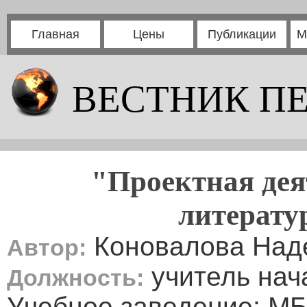
Главная
Цены
Публикации
М
ВЕСТНИК П
"Проектная дея
литерату
Коновалова Над
Автор:
учитель нач
Должность:
Учебное заведение: М