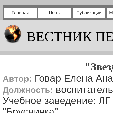
Главная
Цены
Публикации
М
ВЕСТНИК П
"Звез
Говар Елена Ана
Автор:
воспитатель
Должность:
Учебное заведение: 
"Брусничка"