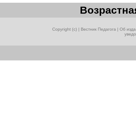
Возрастная
Copyright (c) |
Вестник Педагога
|
Об изда
увед