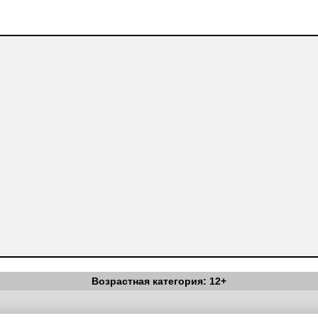
Возрастная категория: 12+
Вестник Педагога
|
Об издании
|
Условия
|
Политика конфиденциал