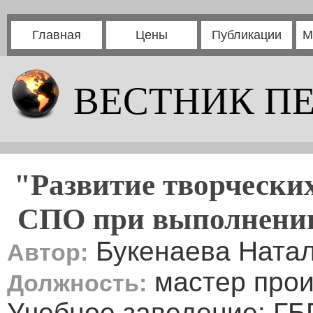
Главная
Цены
Публикации
М
ВЕСТНИК П
"Развитие творческих
СПО при выполнении
Букенаева Ната
Автор:
мастер прои
Должность:
Учебное заведение: Г