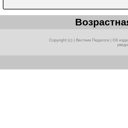
Возрастная
Copyright (c) |
Вестник Педагога
|
Об изда
увед